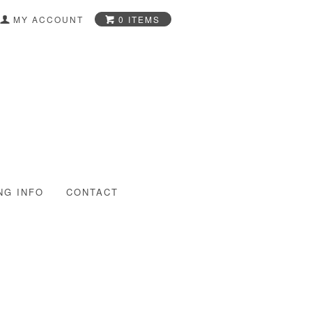
0 ITEMS
MY ACCOUNT
-Glass Art Shop-
NG INFO
CONTACT