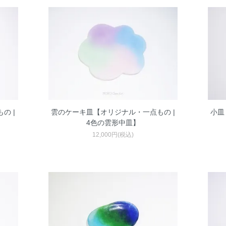
の |
雲のケーキ皿【オリジナル・一点もの |
小皿
4色の雲形中皿】
12,000円(税込)