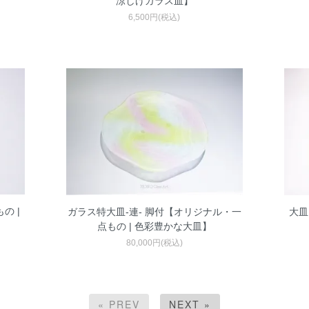
涼しげガラス皿】
6,500円(税込)
の |
ガラス特大皿-連- 脚付【オリジナル・一
大皿
点もの | 色彩豊かな大皿】
80,000円(税込)
« PREV
NEXT »