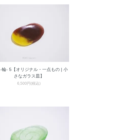
 -輪- 5【オリジナル・一点もの | 小
さなガラス皿】
6,500円(税込)