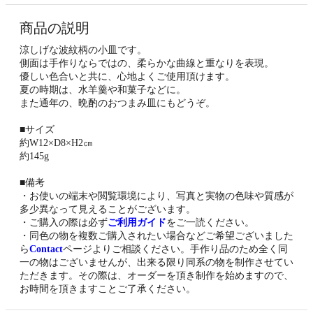
商品の説明
涼しげな波紋柄の小皿です。
側面は手作りならではの、柔らかな曲線と重なりを表現。
優しい色合いと共に、心地よくご使用頂けます。
夏の時期は、水羊羹や和菓子などに。
また通年の、晩酌のおつまみ皿にもどうぞ。
■サイズ
約W12×D8×H2㎝
約145g
■備考
・お使いの端末や閲覧環境により、写真と実物の色味や質感が
多少異なって見えることがございます。
・ご購入の際は必ず
ご利用ガイド
をご一読ください。
・同色の物を複数ご購入されたい場合などご希望ございました
ら
Contact
ページよりご相談ください。手作り品のため全く同
一の物はございませんが、出来る限り同系の物を制作させてい
ただきます。その際は、オーダーを頂き制作を始めますので、
お時間を頂きますことご了承ください。