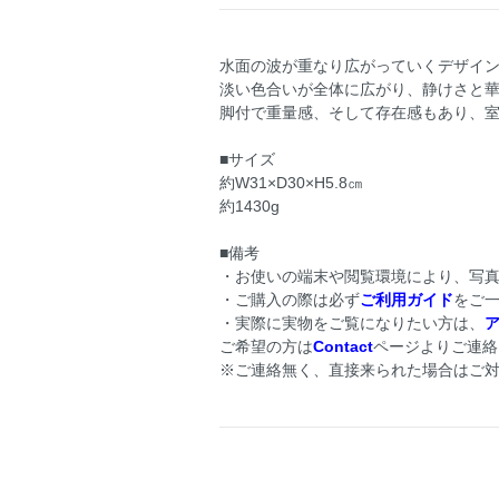
水面の波が重なり広がっていくデザイ
淡い色合いが全体に広がり、静けさと
脚付で重量感、そして存在感もあり、
■サイズ
約W31×D30×H5.8㎝
約1430g
■備考
・お使いの端末や閲覧環境により、写
・ご購入の際は必ず
ご利用ガイド
をご
・実際に実物をご覧になりたい方は、
ア
ご希望の方は
Contact
ページよりご連絡
※ご連絡無く、直接来られた場合はご