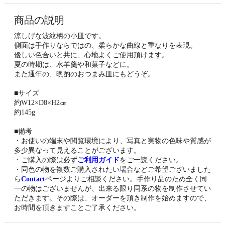
商品の説明
涼しげな波紋柄の小皿です。
側面は手作りならではの、柔らかな曲線と重なりを表現。
優しい色合いと共に、心地よくご使用頂けます。
夏の時期は、水羊羹や和菓子などに。
また通年の、晩酌のおつまみ皿にもどうぞ。
■サイズ
約W12×D8×H2㎝
約145g
■備考
・お使いの端末や閲覧環境により、写真と実物の色味や質感が
多少異なって見えることがございます。
・ご購入の際は必ず
ご利用ガイド
をご一読ください。
・同色の物を複数ご購入されたい場合などご希望ございました
ら
Contact
ページよりご相談ください。手作り品のため全く同
一の物はございませんが、出来る限り同系の物を制作させてい
ただきます。その際は、オーダーを頂き制作を始めますので、
お時間を頂きますことご了承ください。