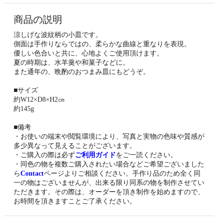
商品の説明
涼しげな波紋柄の小皿です。
側面は手作りならではの、柔らかな曲線と重なりを表現。
優しい色合いと共に、心地よくご使用頂けます。
夏の時期は、水羊羹や和菓子などに。
また通年の、晩酌のおつまみ皿にもどうぞ。
■サイズ
約W12×D8×H2㎝
約145g
■備考
・お使いの端末や閲覧環境により、写真と実物の色味や質感が
多少異なって見えることがございます。
・ご購入の際は必ず
ご利用ガイド
をご一読ください。
・同色の物を複数ご購入されたい場合などご希望ございました
ら
Contact
ページよりご相談ください。手作り品のため全く同
一の物はございませんが、出来る限り同系の物を制作させてい
ただきます。その際は、オーダーを頂き制作を始めますので、
お時間を頂きますことご了承ください。