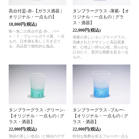
高台付盃-赤-【ガラス酒器 |
タンブラーグラス -薄紫-【オ
オリジナル・一点もの】
リジナル・一点もの | グラ
ス・酒器】
18,000円(税込)
22,000円(税込)
唯一無二の高台付盃-赤-。パー
ト・ド・ヴェールガラス製、一点
薄紫の美しいタンブラーグラス。
もの。日本酒を美しく引き立て
洗練されたデザインと高品質素
る、高品質で個性的な逸品。
材。心地よい持ち心地、滑らかな
口当たり。贅沢な晩酌を彩る一点
もの。
タンブラーグラス -グリーン-
タンブラーグラス -ブルー-
【オリジナル・一点もの | グ
【オリジナル・一点もの | グ
ラス・酒器】
ラス・酒器】
22,000円(税込)
22,000円(税込)
薄緑の美しい色合いと独自のデザ
特別な晩酌を彩るブルーの一点も