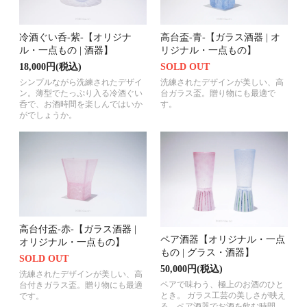
冷酒ぐい呑-紫-【オリジナ
高台盃-青-【ガラス酒器 | オ
ル・一点もの | 酒器】
リジナル・一点もの】
18,000円(税込)
SOLD OUT
シンプルながら洗練されたデザイ
洗練されたデザインが美しい、高
ン。薄型でたっぷり入る冷酒ぐい
台ガラス盃。贈り物にも最適で
呑で、お酒時間を楽しんではいか
す。
がでしょうか。
高台付盃-赤-【ガラス酒器 |
ペア酒器【オリジナル・一点
オリジナル・一点もの】
もの | グラス・酒器】
SOLD OUT
50,000円(税込)
洗練されたデザインが美しい、高
ペアで味わう、極上のお酒のひと
台付きガラス盃。贈り物にも最適
とき。 ガラス工芸の美しさが映え
です。
る、ペア酒器でお酒を飲む時間