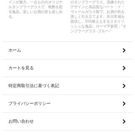
インが魅力。一点もののオリジナ
のタンブラーグラス。洗練された
ルタンブラーグラスで、晩酌を彩
デザインと高品質なパート・ド・
る逸品。楽しいお酒の音も楽しめ
ヴェールガラス製で、お酒の色を
る。
美しく引き立てます。非日常感を
提供し、SNS映えもするスタイリ
ッシュな逸品。ローマ字参照："タ
ンブラーグラス -ブルー-"
ホーム
カートを見る
特定商取引法に基づく表記
プライバシーポリシー
お問い合わせ