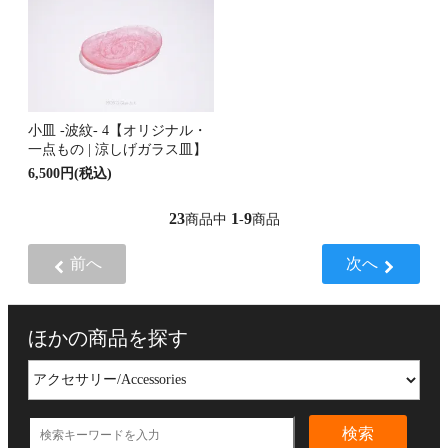
小皿 -波紋- 4【オリジナル・
一点もの | 涼しげガラス皿】
6,500円(税込)
23
1
9
商品中
-
商品
前へ
次へ
ほかの商品を探す
検索