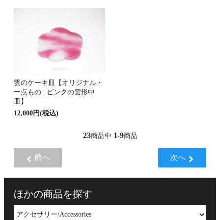
雲のケーキ皿【オリジナル・
一点もの | ピンクの雲形中
皿】
12,000円(税込)
23
1
9
商品中
-
商品
前へ
次へ
ほかの商品を探す