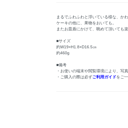
まるでふわふわと浮いている様な、か
ケーキの他に、果物をおいても。
またお皿盾にかけて、眺めて頂いても
■サイズ
約W19×H1.8×D16.5㎝
約460g
■備考
・お使いの端末や閲覧環境により、写
・ご購入の際は必ず
ご利用ガイド
をご