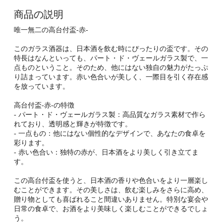
商品の説明
唯一無二の高台付盃-赤-
このガラス酒器は、日本酒を飲む時にぴったりの盃です。その
特長はなんといっても、パート・ド・ヴェールガラス製で、一
点ものということ。そのため、他にはない独自の魅力がたっぷ
り詰まっています。赤い色合いが美しく、一際目を引く存在感
を放っています。
高台付盃-赤-の特徴
- パート・ド・ヴェールガラス製：高品質なガラス素材で作ら
れており、透明感と輝きが特徴です。
- 一点もの：他にはない個性的なデザインで、あなたの食卓を
彩ります。
- 赤い色合い：独特の赤が、日本酒をより美しく引き立てま
す。
この高台付盃を使うと、日本酒の香りや色合いをより一層楽し
むことができます。その美しさは、飲む楽しみをさらに高め、
贈り物としても喜ばれること間違いありません。特別な宴会や
日常の食卓で、お酒をより美味しく楽しむことができるでしょ
う。