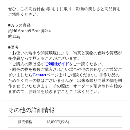
ぜひ、この高台付盃-赤-を手に取り、独自の美しさと高品質を
ご堪能ください。
■ガラス直径
約H6.6㎝×φ9.5㎝×脚2㎝
約132g
■備考
・お使いの端末や閲覧環境により、写真と実物の色味や質感が
多少異なって見えることがございます。
・ご購入の際は必ず
ご利用ガイド
をご一読ください。
・同色の物を複数ご購入されたい場合や他のお色などご希望ご
ざいましたら
Contact
ページよりご相談ください。手作り品の
ため全く同一の物はございませんが、出来る限り同系の物を制
作させていただきます。その際は、オーダーを頂き制作を始め
ますので、お時間を頂きますことご了承ください。
その他の詳細情報
販売価格
18,000円(税込)