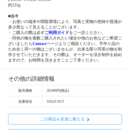
約231g
■備考
・お使いの端末や閲覧環境により、写真と実物の色味や質感が
多少異なって見えることがございます。
・ご購入の際は必ず
ご利用ガイド
をご一読ください。
・同色の物を複数ご購入されたい場合や他のお色などご希望ご
ざいましたら
Contact
ページよりご相談ください。手作り品の
ため全く同一の物はございませんが、出来る限り同系の物を制
作させていただきます。その際は、オーダーを頂き制作を始め
ますので、お時間を頂きますことご了承ください。
その他の詳細情報
販売価格
28,000円(税込)
在庫状況
SOLD OUT
この商品を友達に教える