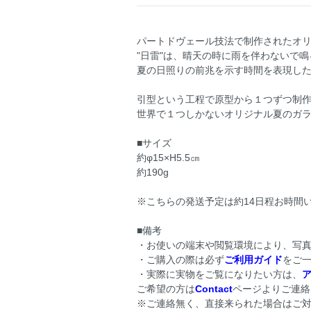
パートドヴェール技法で制作されたオ
"日雷"は、晴天の時に雨を伴わないで
夏の日照りの前兆を示す時間を表現し
引型という工程で原型から１つずつ制
世界で１つしかないオリジナル夏のガ
■サイズ
約φ15×H5.5㎝
約190g
※こちらの発送予定は約14日程お時間
■備考
・お使いの端末や閲覧環境により、写
・ご購入の際は必ず
ご利用ガイド
をご
・実際に実物をご覧になりたい方は、
ア
ご希望の方は
Contact
ページよりご連絡
※ご連絡無く、直接来られた場合はご